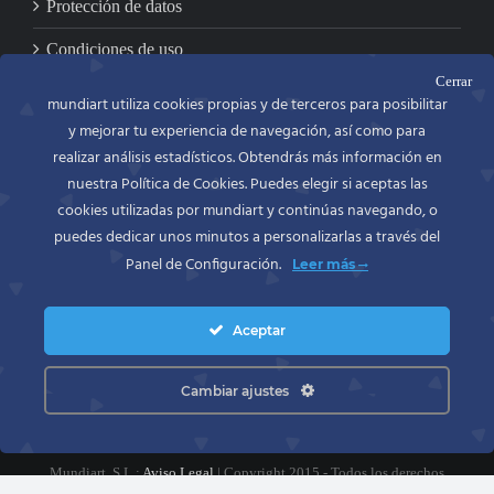
Protección de datos
Condiciones de uso
Cerrar
mundiart utiliza cookies propias y de terceros para posibilitar
y mejorar tu experiencia de navegación, así como para
CONTACTO
realizar análisis estadísticos. Obtendrás más información en
nuestra Política de Cookies. Puedes elegir si aceptas las
MUNDIART
Miniaturas en metal, S.L.
cookies utilizadas por mundiart y continúas navegando, o
C/. Bailén, 54 bajo
puedes dedicar unos minutos a personalizarlas a través del
46100 BURJASSOT (Valencia)
Panel de Configuración.
Leer más
España (Spain)
Movil: 697418586
Tel. y Fax.: +34 963900965
Aceptar
Cambiar ajustes
Mundiart, S.L :
Aviso Legal
| Copyright 2015 - Todos los derechos
reservados.