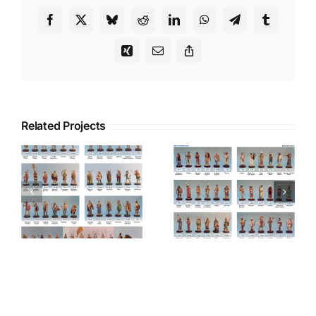
Facebook
X
Bluesky
Reddit
LinkedIn
WhatsApp
Telegram
Tumblr
Xing
Email
Copy
Link
Related Projects