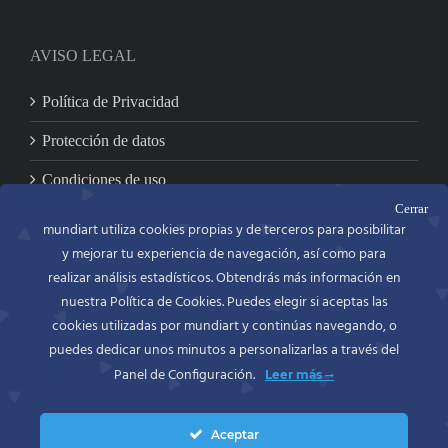
AVISO LEGAL
Política de Privacidad
Protección de datos
Condiciones de uso
Cerrar
mundiart utiliza cookies propias y de terceros para posibilitar
y mejorar tu experiencia de navegación, así como para
CONTACTO
realizar análisis estadísticos. Obtendrás más información en
nuestra Política de Cookies. Puedes elegir si aceptas las
MUNDIART
Miniaturas en metal, S.L.
cookies utilizadas por mundiart y continúas navegando, o
C/. Bailén, 54 bajo
puedes dedicar unos minutos a personalizarlas a través del
46100 BURJASSOT (Valencia)
Panel de Configuración.
Leer más
España (Spain)
Movil: 697418586
Tel. y Fax.: +34 963900965
Aceptar