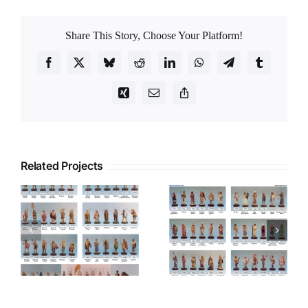
Share This Story, Choose Your Platform!
Facebook
X
Bluesky
Reddit
LinkedIn
WhatsApp
Telegram
Tumblr
Xing
Email
Copy
Link
Related Projects