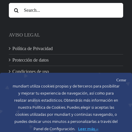
Search
for:
AVISO LEGAL
Política de Privacidad
Protección de datos
Condiciones de uso
Cerrar
mundiart utiliza cookies propias y de terceros para posibilitar
y mejorar tu experiencia de navegación, así como para
CONTACTO
realizar análisis estadísticos. Obtendrás más información en
nuestra Política de Cookies. Puedes elegir si aceptas las
MUNDIART
Miniaturas en metal, S.L.
cookies utilizadas por mundiart y continúas navegando, o
C/. Bailén, 54 bajo
puedes dedicar unos minutos a personalizarlas a través del
46100 BURJASSOT (Valencia)
Panel de Configuración.
Leer más
España (Spain)