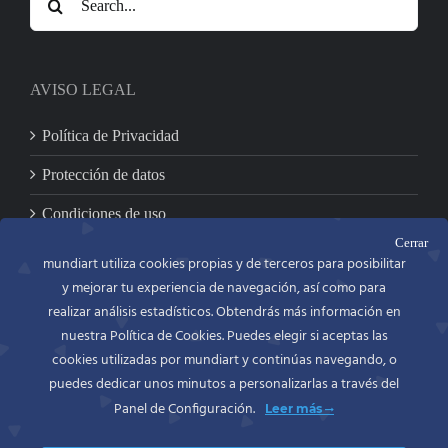
for:
AVISO LEGAL
Política de Privacidad
Protección de datos
Condiciones de uso
Cerrar
mundiart utiliza cookies propias y de terceros para posibilitar
y mejorar tu experiencia de navegación, así como para
CONTACTO
realizar análisis estadísticos. Obtendrás más información en
nuestra Política de Cookies. Puedes elegir si aceptas las
MUNDIART
Miniaturas en metal, S.L.
cookies utilizadas por mundiart y continúas navegando, o
C/. Bailén, 54 bajo
puedes dedicar unos minutos a personalizarlas a través del
46100 BURJASSOT (Valencia)
Panel de Configuración.
Leer más
España (Spain)
Movil: 697418586
Tel. y Fax.: +34 963900965