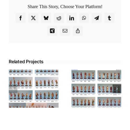
Share This Story, Choose Your Platform!
Facebook
X
Bluesky
Reddit
LinkedIn
WhatsApp
Telegram
Tumblr
Xing
Email
Copy
Link
Related Projects