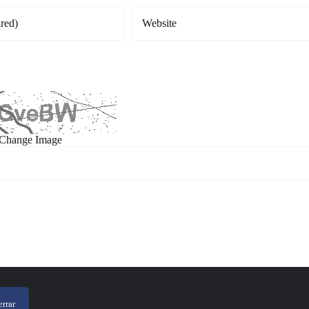
e next time I comment.
Change Image
rrar