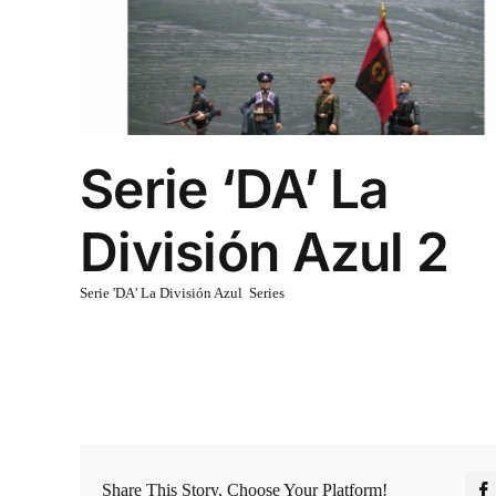
Serie ‘DA’ La
División Azul 2
Serie 'DA' La División Azul
,
Series
Serie 'DA' La División Azul [Formulario de contacto]
Share This Story, Choose Your Platform!