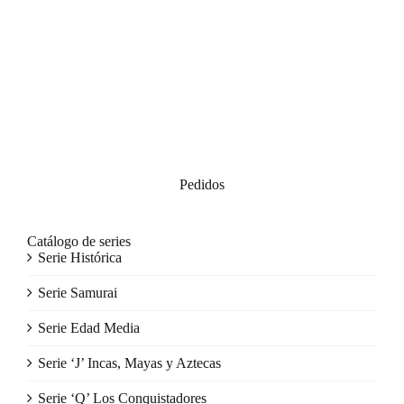
Descubre nuestras Novedades en personajes famosos, figuras
de plomo de personajes ilustres.
Pedidos
Catálogo de series
Serie Histórica
Serie Samurai
Serie Edad Media
Serie ‘J’ Incas, Mayas y Aztecas
Serie ‘Q’ Los Conquistadores