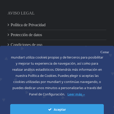
AVISO LEGAL
Política de Privacidad
Protección de datos
Condiciones de uso
Cerrar
mundiart utiliza cookies propias y de terceros para posibilitar
y mejorar tu experiencia de navegación, así como para
CONTACTO
realizar análisis estadísticos. Obtendrás más información en
nuestra Política de Cookies. Puedes elegir si aceptas las
MUNDIART
Miniaturas en metal, S.L.
cookies utilizadas por mundiart y continúas navegando, o
C/. Bailén, 54 bajo
puedes dedicar unos minutos a personalizarlas a través del
46100 BURJASSOT (Valencia)
Panel de Configuración.
Leer más
España (Spain)
Movil: 697418586
Tel. y Fax.: +34 963900965
Aceptar