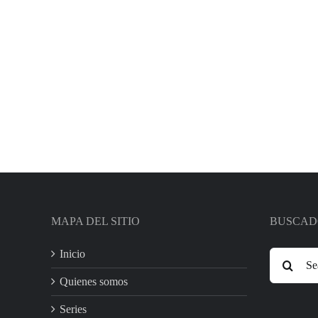
MAPA DEL SITIO
BUSCAD
Search
Inicio
for:
Quienes somos
Series