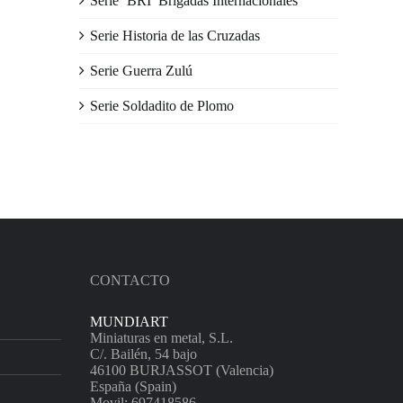
Serie ‘BRI’ Brigadas Internacionales
Serie Historia de las Cruzadas
Serie Guerra Zulú
Serie Soldadito de Plomo
CONTACTO
MUNDIART
Miniaturas en metal, S.L.
C/. Bailén, 54 bajo
46100 BURJASSOT (Valencia)
España (Spain)
Movil: 697418586