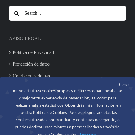
Search
for:
AVISO LEGAL
Política de Privacidad
Protección de datos
Condiciones de uso
Cerrar
mundiart utiliza cookies propias y de terceros para posibilitar
y mejorar tu experiencia de navegación, así como para
CONTACTO
realizar análisis estadísticos. Obtendrás más información en
nuestra Política de Cookies. Puedes elegir si aceptas las
MUNDIART
Miniaturas en metal, S.L.
cookies utilizadas por mundiart y continúas navegando, o
C/. Bailén, 54 bajo
puedes dedicar unos minutos a personalizarlas a través del
46100 BURJASSOT (Valencia)
Panel de Configuración.
Leer más