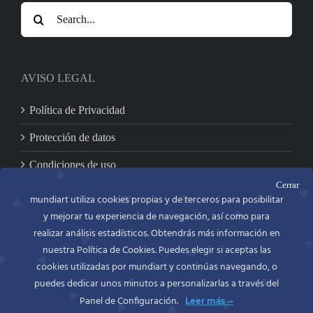
Search
for:
AVISO LEGAL
Política de Privacidad
Protección de datos
Condiciones de uso
Cerrar
mundiart utiliza cookies propias y de terceros para posibilitar
y mejorar tu experiencia de navegación, así como para
CONTACTO
realizar análisis estadísticos. Obtendrás más información en
nuestra Política de Cookies. Puedes elegir si aceptas las
MUNDIART
Miniaturas en metal, S.L.
cookies utilizadas por mundiart y continúas navegando, o
C/. Bailén, 54 bajo
puedes dedicar unos minutos a personalizarlas a través del
46100 BURJASSOT (Valencia)
Panel de Configuración.
Leer más
España (Spain)